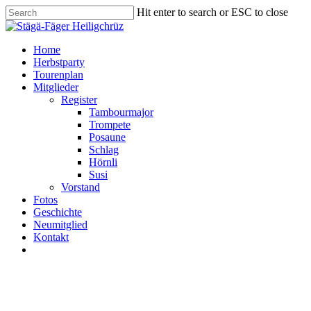
Skip
Hit enter to search or ESC to close
to
Close
main
Search
content
Menu
Home
Herbstparty
Tourenplan
Mitglieder
Register
Tambourmajor
Trompete
Posaune
Schlag
Hörnli
Susi
Vorstand
Fotos
Geschichte
Neumitglied
Kontakt
facebook
instagram