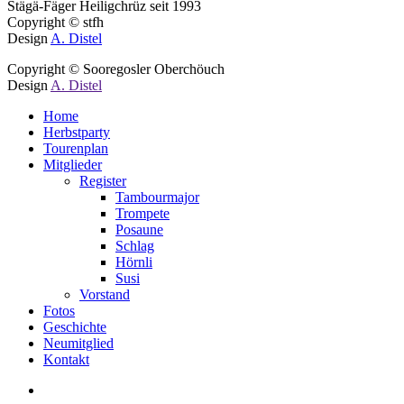
Stägä-Fäger Heiligchrüz seit 1993
Copyright © stfh
Design
A. Distel
Copyright © Sooregosler Oberchöuch
Design
A. Distel
Close
Home
Menu
Herbstparty
Tourenplan
Mitglieder
Register
Tambourmajor
Trompete
Posaune
Schlag
Hörnli
Susi
Vorstand
Fotos
Geschichte
Neumitglied
Kontakt
facebook