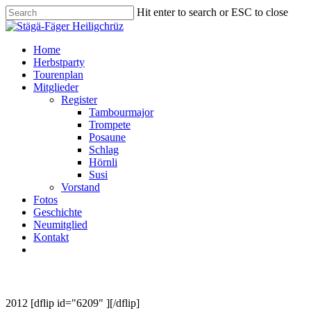
Skip
Hit enter to search or ESC to close
to
Close
main
Search
content
Menu
Home
Herbstparty
Tourenplan
Mitglieder
Register
Tambourmajor
Trompete
Posaune
Schlag
Hörnli
Susi
Vorstand
Fotos
Geschichte
Neumitglied
Kontakt
facebook
instagram
2012 [dflip id="6209" ][/dflip]